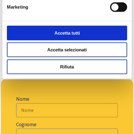
Marketing
Se desideri aggiungere questo servizio al
pacchetto personalizzato puoi indicarci le tue
richieste contattandoci
telefonicamente
o tramite
Accetta tutti
il
modulo contatti
.
Accetta selezionati
CHIAMA ORA
Rifiuta
Nome
Cognome